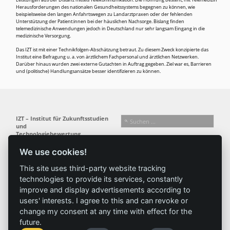
Leistungen aus der Distanz mittels Telekommunikation. Die Hoffnung besteht, mit Telemedizin
Herausforderungen des nationalen Gesundheitssystems begegnen zu können, wie
beispielsweise den langen Anfahrtswegen zu Landarztpraxen oder der fehlenden
Unterstützung der Patient:innen bei der häuslichen Nachsorge. Bislang finden
telemedizinische Anwendungen jedoch in Deutschland nur sehr langsam Eingang in die
medizinische Versorgung.
Das IZT ist mit einer Technikfolgen-Abschätzung betraut. Zu diesem Zweck konzipierte das
Institut eine Befragung u. a. von ärztlichem Fachpersonal und ärztlichen Netzwerken.
Darüber hinaus wurden zwei externe Gutachten in Auftrag gegeben. Ziel war es, Barrieren
und (politische) Handlungsansätze besser identifizieren zu können.
IZT – Institut für Zukunftsstudien
und
Technologiebewertung
gemeinnützige GmbH
We use cookies!
Busseallee 1 · 14163 Berlin
Folgen Sie uns:
T +49 (0) 30 80 30 88-0
This site uses third-party website tracking
info@izt.de
| www.izt.de
technologies to provide its services, constantly
improve and display advertisements according to
Institut
Forschung
Ergebnisse
Aktuelles
users' interests. I agree to this and can revoke or
change my consent at any time with effect for the
Profil
Forschungsfelder
Projekte
News
future.
Team
Methoden
Publikationen
Presse