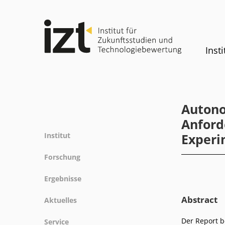
Insti
Autono
Anford
Institut
Experi
Profil
Forschung
Team
Forschungsfelder
Ergebnisse
Gremien
Methoden
Projekte
Geschichte
Abstract
Aktuelles
Referenz
Publikationen
Gleichstellung
News
Der Report b
Service