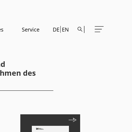
es
Service
DE
EN
nd
Rahmen des