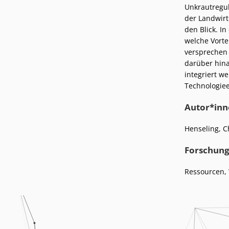
Podcasts
Unkrautregu
Presse
der Landwirt
Stellenangebote
Standorte
den Blick. I
welche Vorte
versprechen 
darüber hina
integriert w
Technologiee
Autor*inn
Henseling, C
Forschung
Ressourcen, 