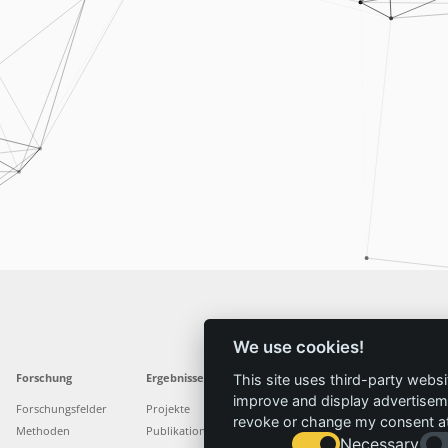
We use cookies!
Forschung
Ergebnisse
Aktuelles
Service
This site uses third-party websi
improve and display advertisemen
Forschungsfelder
Projekte
News
Standorte
revoke or change my consent at 
Methoden
Publikationen
Presse
Stellenangebote
Necessary