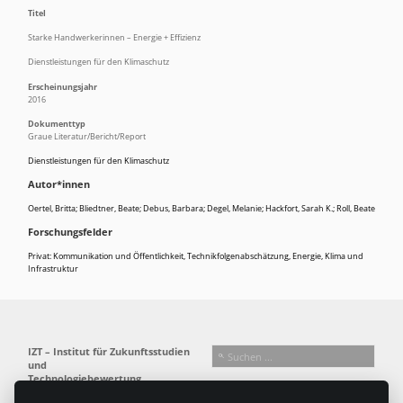
Titel
Starke Handwerkerinnen – Energie + Effizienz
Dienstleistungen für den Klimaschutz
Erscheinungsjahr
2016
Dokumenttyp
Graue Literatur/Bericht/Report
Dienstleistungen für den Klimaschutz
Autor*innen
Oertel, Britta; Bliedtner, Beate; Debus, Barbara; Degel, Melanie; Hackfort, Sarah K.; Roll, Beate
Forschungsfelder
Privat: Kommunikation und Öffentlichkeit
,
Technikfolgenabschätzung
,
Energie, Klima und
Infrastruktur
IZT – Institut für Zukunftsstudien
und
Technologiebewertung
gemeinnützige GmbH