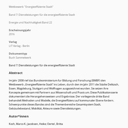
Wettbewerb "Energieeffiziente Stadt"
Band 7: Dienstleistungen für die energieeffiziente Stadt
Energie und Nachhaltigkeit Band 22
Erscheinungsjahr
2016
Verlag
LIT Verlag - Berlin
Dokumenttyp
Buch Sammelwerk
Band 7: Dienstleistungen für die energieeffiziente Stadt
Abstract
Im Jahr 2008 rief das Bundesministerium fur Bildung und Forschung (BMBF) den
Wettbewerb „Energieeffiziente Stadt“ ins Leben, durch den im Jahr 2011 die Städte Delitzsch,
Essen, Magdeburg, Stuttgart und Wolfhagen ausgezeichnet wurden. Sie setzen ihre
Konzepte gemeinsam mit Partnern aus Wissenschaft und Praxis um. Diese Publikationsserie
dokumentiert die Herangehensweisen und Ergebnisse. Der vorliegende dritte Band
behandelt Methoden und Modelle, die Energieeffizienz auf kommunaler Ebene fordern.
Schwerpunkte dieses Bandes sind die Themenbereiche Gesamtsystem Stadt,
Gebäudebestand, Mobilität, Akteure sowie Dienstleistungen.
Autor*innen
Koch, Marco K.
;
Jacobsen, Heike
;
Oertel , Britta