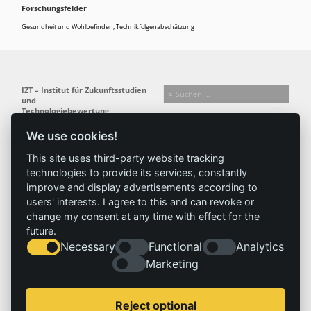
Forschungsfelder
Gesundheit und Wohlbefinden
,
Technikfolgenabschätzung
IZT – Institut für Zukunftsstudien
und
Technologiebewertung
gemeinnützige GmbH
We use cookies!
Busseallee 1 · 14163 Berlin
Folgen Sie uns:
T +49 (0) 30 80 30 88-0
This site uses third-party website tracking
info@izt.de
| www.izt.de
technologies to provide its services, constantly
improve and display advertisements according to
Institut
Forschung
Ergebnisse
Aktuelles
users' interests. I agree to this and can revoke or
change my consent at any time with effect for the
Profil
Forschungsfelder
Projekte
News
future.
Team
Methoden
Publikationen
Presse
Necessary
Functional
Analytics
Gremien
Referenz
Geschichte
Marketing
Service
Impressum
Reject optional