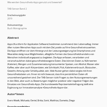
Wie werden Gesundheits-Apps genutzt und bewertet?
TAB-Sensor Band 2
Erscheinungsjahr
2019
Dokumenttyp
Buch Monographie
Abstract
Apps (Kurzform für Application Software) bestimmen zunehmend den Lebensalltag. Immer
öfter nutzen Menschen Apps auch mit dem Ziel, positiv auf ihre Gesundheit einzuwirken.
Die Apps eröffnen vor dem Hintergrund der Leistungssteigerung bei Smartphones und
Wearables stetig neue Möglichkeiten, alltägliche Formen des Gesundheitshandelns von
Menschen individuell angepasst zu begleiten. Die Apps erfassen, verarbeiten und
veranschaulichen dabei gesundheitsbezogene Daten. Dies können Daten zu Nährwerten
(Kalorien), Mengen und Zusammensetzung konsumierter Speisen, von Alkohol, Wasser oder
Kaffee, oder aber auch Körperdaten, wie Schrittzahl, Puls, Kalorienverbrauch, Blutzucker ,
Gewicht, Atmung oder Schlafqualität, sein. Viele Nutzer gehen dabei sorglos mit ihren
Gesundheitsdaten um. Ihnen ist nicht bewusst, dass ihre persönlichen Daten oft
unzureichend gesichert sind. Der TAB-Sensor rückt Fragen zu den Nutzungserwartungen
in den Blick, aber auch zu Bewertungen möglicher positiver oder negativer Folgen des
Einsatzes von Gesundheits-Apps. Die bundesweite Repräsentativbefragung stellt eine
Ergänzung zur Innovationsanalyse »Gesundheits-Apps« dar.
Autor*innen
Evers-Woelk, Michaela; Oertel, Britta; Sonk, Matthias; Dametto, Diego
Forschungsfelder