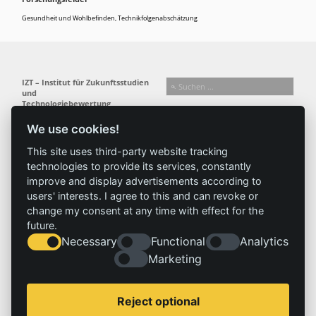
Gesundheit und Wohlbefinden
,
Technikfolgenabschätzung
IZT – Institut für Zukunftsstudien
und
Technologiebewertung
gemeinnützige GmbH
We use cookies!
Busseallee 1 · 14163 Berlin
Folgen Sie uns:
T +49 (0) 30 80 30 88-0
This site uses third-party website tracking
info@izt.de
| www.izt.de
technologies to provide its services, constantly
improve and display advertisements according to
Institut
Forschung
Ergebnisse
Aktuelles
users' interests. I agree to this and can revoke or
change my consent at any time with effect for the
Profil
Forschungsfelder
Projekte
News
future.
Team
Methoden
Publikationen
Presse
Necessary
Functional
Analytics
Gremien
Referenz
Geschichte
Marketing
Service
Impressum
Reject optional
Standorte
Kontakt