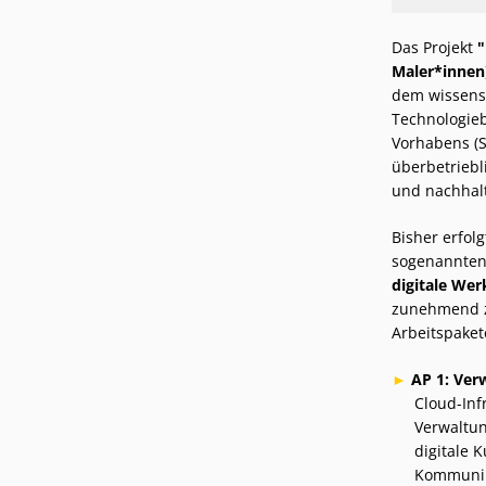
Das Projekt
"
Maler*innen
dem wissensc
Technologieb
Vorhabens (St
überbetriebl
und nachhalti
Bisher erfolg
sogenannten 
digitale We
zunehmend zu
Arbeitspakete
AP 1: Ver
Cloud-Inf
Verwaltun
digitale 
Kommunik