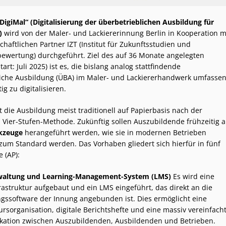
DigiMal
“ (Digitalisierung der überbetrieblichen Ausbildung für
)
wird von der Maler- und Lackiererinnung Berlin in Kooperation m
haftlichen Partner IZT (Institut für Zukunftsstudien und
ewertung) durchgeführt. Ziel des auf 36 Monate angelegten
art: Juli 2025) ist es, die bislang analog stattfindende
iche Ausbildung (ÜBA) im Maler- und Lackiererhandwerk umfasse
g zu digitalisieren.
t die Ausbildung meist traditionell auf Papierbasis nach der
Vier-Stufen-Methode. Zukünftig sollen Auszubildende frühzeitig 
rkzeuge
herangeführt werden, wie sie in modernen Betrieben
m Standard werden. Das Vorhaben gliedert sich hierfür in fünf
 (AP):
waltung und Learning-Management-System (LMS)
Es wird eine
rastruktur aufgebaut und ein LMS eingeführt, das direkt an die
gssoftware der Innung angebunden ist. Dies ermöglicht eine
Kursorganisation, digitale Berichtshefte und eine massiv vereinfach
ation zwischen Auszubildenden, Ausbildenden und Betrieben.