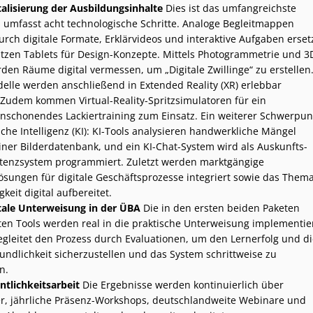
talisierung der Ausbildungsinhalte
Dies ist das umfangreichste
 umfasst acht technologische Schritte. Analoge Begleitmappen
rch digitale Formate, Erklärvideos und interaktive Aufgaben ersetz
tzen Tablets für Design-Konzepte. Mittels Photogrammetrie und 3
den Räume digital vermessen, um „Digitale Zwillinge“ zu erstellen
elle werden anschließend in Extended Reality (XR) erlebbar
Zudem kommen Virtual-Reality-Spritzsimulatoren für ein
nschonendes Lackiertraining zum Einsatz. Ein weiterer Schwerpun
iche Intelligenz (KI): KI-Tools analysieren handwerkliche Mängel
ner Bilderdatenbank, und ein KI-Chat-System wird als Auskunfts-
tenzsystem programmiert. Zuletzt werden marktgängige
ösungen für digitale Geschäftsprozesse integriert sowie das Them
keit digital aufbereitet.
itale Unterweisung in der ÜBA
Die in den ersten beiden Paketen
ten Tools werden real in die praktische Unterweisung implementier
egleitet den Prozess durch Evaluationen, um den Lernerfolg und di
undlichkeit sicherzustellen und das System schrittweise zu
n.
ntlichkeitsarbeit
Die Ergebnisse werden kontinuierlich über
r, jährliche Präsenz-Workshops, deutschlandweite Webinare und