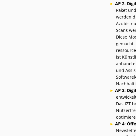
AP 2: Digi
Paket und
werden du
Azubis nu
Scans wer
Diese Mod
gemacht. 
ressource
ist Künstl
anhand ei
und Assis
Softwarel
Nachhaltig
AP 3: Dig
entwickel
Das IZT b
Nutzerfre
optimiere
AP 4: Öffe
Newslette