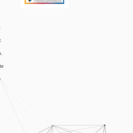
g
t
.
te