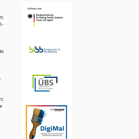
t.
D-
.
kt
a
t.
e