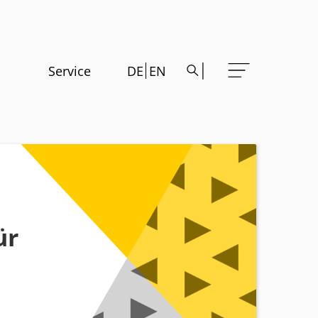
Service
DE
EN
ür