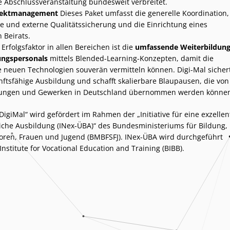
le Abschlussveranstaltung bundesweit verbreitet.
ojektmanagement
Dieses Paket umfasst die generelle Koordination,
ne und externe Qualitätssicherung und die Einrichtung eines
 Beirats.
 Erfolgsfaktor in allen Bereichen ist die
umfassende Weiterbildun
ungspersonals
mittels Blended-Learning-Konzepten, damit die
e neuen Technologien souverän vermitteln können. Digi-Mal sicher
nftsfähige Ausbildung und schafft skalierbare Blaupausen, die von
ungen und Gewerken in Deutschland übernommen werden können
DigiMal
“ wird gefördert im Rahmen der „
Initiative für eine exzellen
iche Ausbildung (INex-ÜBA)
“ des
Bundesministeriums für Bildung,
ioren, Frauen und Jugend (BMBFSFJ)
. INex-ÜBA wird durchgeführt
Institute for Vocational Education and Training (BIBB)
.