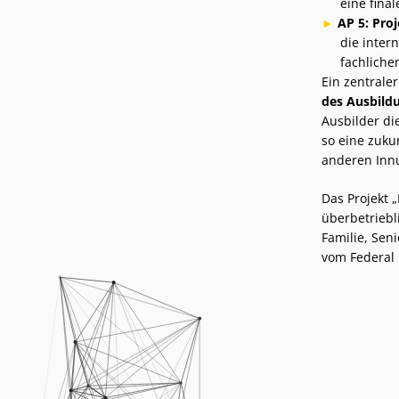
eine fina
AP 5: Pr
die inter
fachlichen
Ein zentraler
des Ausbild
Ausbilder di
so eine zuku
anderen Inn
Das Projekt „
überbetriebl
Familie, Sen
vom
Federal 