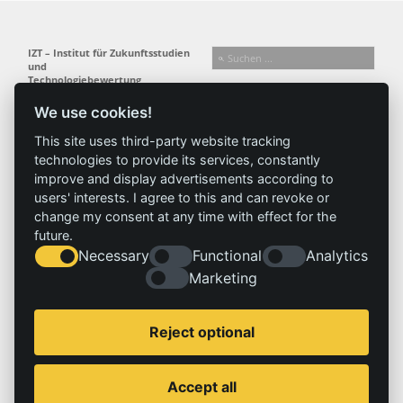
IZT – Institut für Zukunftsstudien
und
Technologiebewertung
gemeinnützige GmbH
We use cookies!
Busseallee 1 · 14163 Berlin
Folgen Sie uns:
T +49 (0) 30 80 30 88-0
This site uses third-party website tracking
info@izt.de
| www.izt.de
technologies to provide its services, constantly
improve and display advertisements according to
Institut
Forschung
Ergebnisse
Aktuelles
users' interests. I agree to this and can revoke or
change my consent at any time with effect for the
Profil
Forschungsfelder
Projekte
News
future.
Team
Methoden
Publikationen
Presse
Necessary
Functional
Analytics
Gremien
Referenz
Geschichte
Marketing
Service
Impressum
Reject optional
Standorte
Kontakt
Stellenangebote
Impressum
Accept all
Datenschutzerklärung