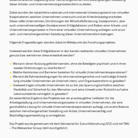
wissenschaftlichen Begleitung einer menschengerechten und leistungsfähigen Gestaltung
dieser Arbeits- und Unternehmensorganisationsform zu leisten.
Dabei wurden der tatsächliche nationale und internationale Umsetzungsstand von virtuellen
Kooperationen zwischen Unternehmen untersucht und ein Kriterienkatalog erarbeitet.
Dieser sollte Unternehmen, Einrichtungen der Wirtschaftsförderung, Sozialpartnern, aber
auch unternehmenswilligen Einzelpersonen Erfolgsfaktoren und Risiken einer Arbeits- und
Unternehmensorganisation in Form einer virtuellen Unternehmung aufzeigen und so zur
sach- und menschengerechten Gestaltung dieser Unternehmensform beitragen.
Folgende Fragestellungen standen dabei im Mittelpunkt des Forschungsprojektes:
Inwieweit werden diese Erfolgsfaktoren in den bereits realisierten virtuellen Unternehmen
genutzt bzw. wie können diese entwickelt werden?
Wie kann deren Nutzung gefördert werden, ohne die Beteiligten psychisch und in ihren
sozialen Einbindungen zu überfordern?
Welche Hemmnisse und Barrieren bestehen für virtuelle Unternehmenskooperationen?
Wie sind die Rahmenbedingungen für eine menschengerechte und nachhaltige Entwick-
lung virtueller Unternehmen als Unterneh-mens- und Organisationsform zu gestalten?
Inwieweit tragen virtuelle Unternehmen da-zu bei, das Spannungsverhältnis zwischen
Flexibilität und Sicherheit für den Menschen und seine Umwelt unter Rücksicht auf seine
Lebensumstände verträglich zu gestalten?
Ein wesentliches Ergebnis des Projektes war ein praxistauglicher Leitfaden für die
Arbeitsgestaltung und Unternehmensorganisation in virtuellen Unternehmen, der eine
ganzheitliche Lösung für virtuelle Unternehmenskooperationen aufzeigt, um so eine Balance
zwischen menschengerechter Gestaltung von Arbeit, Unternehmenserfolg und
Beschäftigungsentwicklung zu ermöglichen.
Das Projekt wurde gemeinsam mit dem Sekretariat für Zukunftsforschung (SFZ) und mit TWG
– The Webworker Group mbH durchgeführt.