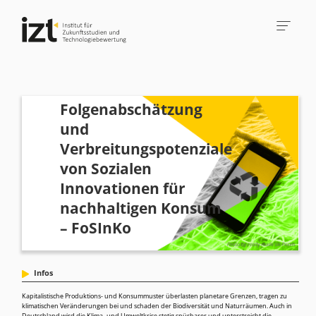
Folgenabschätzung
und
Verbreitungspotenziale
von Sozialen
Innovationen für
nachhaltigen Konsum
– FoSInKo
Infos
Kapitalistische Produktions- und Konsummuster überlasten planetare Grenzen, tragen zu
klimatischen Veränderungen bei und schaden der Biodiversität und Naturräumen. Auch in