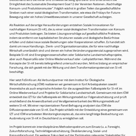
Deutschland wird die Klima- und Umweltkrise stetig spürbarer und unterstreicht die
Dringlichkeit des Sustainable Development Goal 12 der Vereinten Nationen „Nachhaltige
Konsum- und Produktionsmuster“. Folglich wächst in großen Teilen das gesellschaftliche
Streben nach einer sozial-ökologischen Transformation, wie etwa die Fridays-for-Future-
Bewegung oder ein hohes Umweltbewusstsein in unserer Gesellschaft aufzeigen.
Als Reaktion auf derartige Herausforderungen entstehen Soziale Innovationen für
nachhaltigen Konsum (SI-nK), die zu einer sozial-ökologischen Transformation von Konsum
und Produktion beitragen. Sie bieten Lösungsvorschläge auf gesellschaftliche Probleme,
indem sie entfernt von kapitalistischen Strukturen soziale und ökologische Bedürfnisse
erfüllen und dabei neue soziale Beziehungen oder Kooperationen schaffen. Es handelt sich
damit um neue Handlungs-, Denk- und Organisationsansätze, die für eine nachhaltige
Wirtschaft unerlässlich sind und denen ein hohes Veränderungspotenzial zugesprochen wird.
Beispiele SI-nK sind Energiegenossenschaften oder Solidarische Landwirtschaftsprojekte,
aber auch Repaircafés oder Online-Wiederverkauf oder –Leihplattformen. Während die
Konzepte der SI-nK bereits tiefergreifend untersucht wurden, fehlt es bislang an empirischer
Forschung, die sich gezielt mit der Wirkung und dem Transformationspotenzial von SI-nK
beschäftigt.
Hier setzt FoSInKo an: Als Verbundpartner mit dem Institut für Ökologische
Wirtschaftsforschung (IÖW) realisieren wir gemeinsam in fünf Arbeitspaketen sowohl
theoretische als auch empirische Arbeiten für die ausgewählten Fallbeispiele für SI-nK im
Online-Wiederverkauf und Projekte für Solidarische Landwirtschaft. Gemeinsam mit dem IÖW
entwickelt das IZT für die Fallbeispiele ein Wirkungsmodell zur Folgenabschätzung und prüft
anschließend die Anwendbarkeit und Verallgemeinerbarkeit des Wirkungsmodells auf
weitere SI-nK. Mit einer repräsentativen Panel-Befragung analysiert das IÖW die
Diffusionspotenziale von SI-nK. Das Projekt schließt mit der Entwicklung eines gemeinsam von
IZT und IÖW erarbeiteten Monitoringkonzeptes ab, das eine langfristige Beobachtung von
Ausbreitung von SI-nK in Deutschland zu ermöglichen soll.
Im Projekt kommt ein interdisziplinäres Methodenspektrum zum Einsatz (u. a. Foresight,
Zukunftsforschung, Technikfolgenabschätzung, Ökobilanzierung, Sozial- und
Konsumforschung). Ein weiterer Fokus liegt auf der Partizipation relevanter Stakeholder für