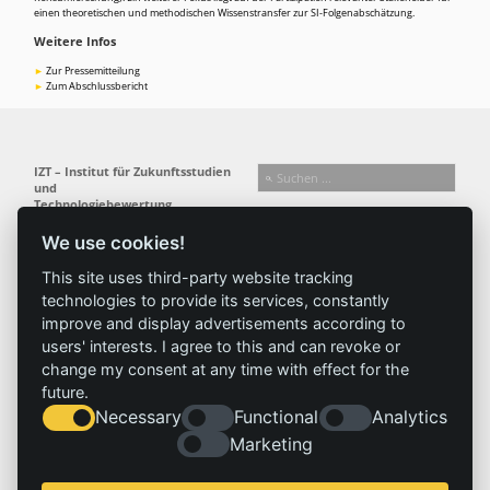
einen theoretischen und methodischen Wissenstransfer zur SI-Folgenabschätzung.
Weitere Infos
Zur Pressemitteilung
Zum Abschlussbericht
IZT – Institut für Zukunftsstudien
und
Technologiebewertung
gemeinnützige GmbH
We use cookies!
Busseallee 1 · 14163 Berlin
Folgen Sie uns:
T +49 (0) 30 80 30 88-0
This site uses third-party website tracking
info@izt.de
| www.izt.de
technologies to provide its services, constantly
improve and display advertisements according to
Institut
Forschung
Ergebnisse
Aktuelles
users' interests. I agree to this and can revoke or
change my consent at any time with effect for the
Profil
Forschungsfelder
Projekte
News
future.
Team
Methoden
Publikationen
Presse
Necessary
Functional
Analytics
Gremien
Referenz
Marketing
Geschichte