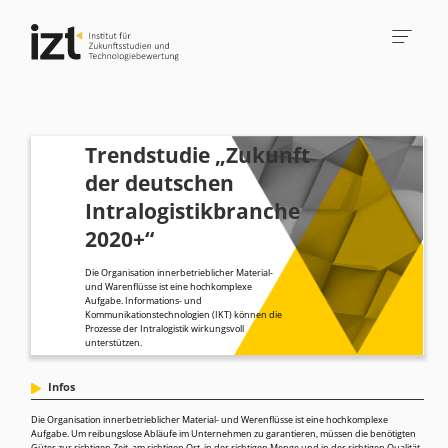
Trendstudie „Zukunft
der deutschen
Intralogistikbranche
2020+“
Die Organisation innerbetrieblicher Material-
und Warenflüsse ist eine hochkomplexe
Aufgabe. Informations- und
Kommunikationstechnologien (IKT) können die
Prozesse der Intralogistik wirkungsvoll
unterstützen.
Infos
Die Organisation innerbetrieblicher Material- und Werenflüsse ist eine hochkomplexe
Aufgabe. Um reibungslose Abläufe im Unternehmen zu garantieren, müssen die benötigten