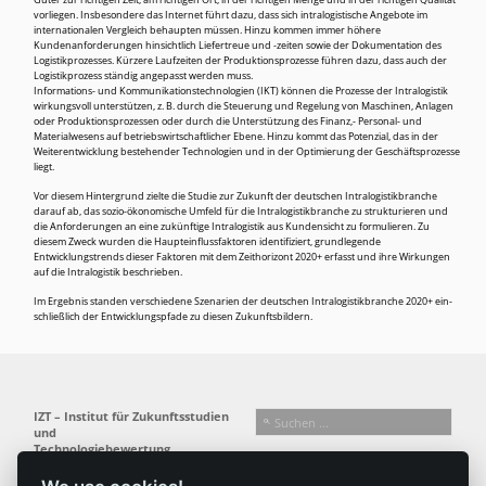
Güter zur richtigen Zeit, am richtigen Ort, in der richtigen Menge und in der richtigen Qualität
vorliegen. Insbesondere das Internet führt dazu, dass sich intralogistische Angebote im
internationalen Vergleich behaupten müssen. Hinzu kommen immer höhere
Kundenanforderungen hinsichtlich Liefertreue und -zeiten sowie der Dokumentation des
Logistikprozesses. Kürzere Laufzeiten der Produktionsprozesse führen dazu, dass auch der
Logistikprozess ständig angepasst werden muss.
Informations- und Kommunikationstechnologien (IKT) können die Prozesse der Intralogistik
wirkungsvoll unterstützen, z. B. durch die Steuerung und Regelung von Maschinen, Anlagen
oder Produktionsprozessen oder durch die Unterstützung des Finanz,- Personal- und
Material­wesens auf betriebswirtschaftlicher Ebene. Hinzu kommt das Potenzial, das in der
Weiterent­wicklung bestehender Technologien und in der Optimierung der Geschäftsprozesse
liegt.
Vor diesem Hintergrund zielte die Studie zur Zukunft der deutschen
Intralogistikbranche
darauf ab, das sozio-ökonomische Umfeld für die Intralogistikbranche zu strukturieren und
die Anforderungen an eine zukünftige Intralogistik aus Kundensicht zu formulieren. Zu
diesem Zweck wurden die Haupteinflussfaktoren identifiziert, grundlegende
Entwicklungstrends dieser Faktoren mit dem Zeithorizont 2020+ erfasst und ihre Wirkungen
auf die Intralogistik beschrieben.
Im Ergebnis standen verschiedene Szenarien der deutschen Intralogistikbranche 2020+ ein­
schließlich der Entwicklungspfade zu diesen Zukunftsbildern.
IZT – Institut für Zukunftsstudien
und
Technologiebewertung
gemeinnützige GmbH