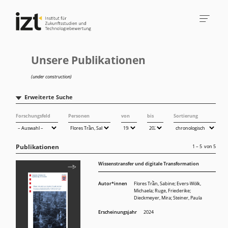
Unsere Publikationen
(under construction)
Erweiterte Suche
Forschungsfeld
Personen
von
bis
Sortierung
Publikationen
1 – 5
von
5
Wissenstransfer und digitale Transformation
Autor*innen
Flores Trần, Sabine
;
Evers-Wölk,
Michaela
;
Ruge, Friederike
;
Dieckmeyer, Mira
;
Steiner, Paula
Erscheinungsjahr
2024