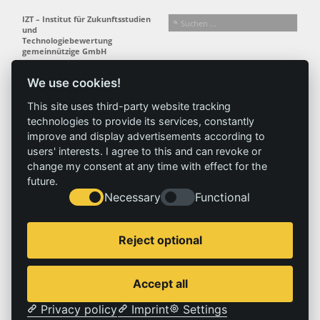
IZT – Institut für Zukunftsstudien
und
Technologiebewertung
gemeinnützige GmbH
Busseallee 1 · 14163 Berlin
Folgen Sie uns:
T +49 (0) 30 80 30 88-0
We use cookies!
info@izt.de
| www.izt.de
This site uses third-party website tracking
technologies to provide its services, constantly
Institut
Forschung
Ergebnisse
Aktuelles
improve and display advertisements according to
Profil
Forschungsfelder
Projekte
News
users' interests. I agree to this and can revoke or
Team
Methoden
Publikationen
Presse
change my consent at any time with effect for the
Gremien
Referenz
future.
Necessary
Functional
Geschichte
Service
Impressum
Reject optional
Standorte
Kontakt
Stellenangebote
Impressum
Accept all
Datenschutzerklärung
Privacy policy
Imprint
Settings
© 2026 | IZT – Institut für Zukunftsstudien und Technologiebewertung gemeinnützige GmbH