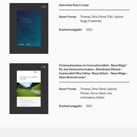
Henriette Kiez-Cruiser
Autor*innen
Thomas, Dirk
;
Flores Trần, Sabine
;
Ruge, Friederike
Erscheinungsjahr
2022
Potenzialanalyse im Innovationsfeld „Neue Wege“
für das Verbundvorhaben „Wendland-Elbetal –
Sustainable Elbe Valley. Neue Arbeit – Neue Wege –
Neue Wohnformen“
Autor*innen
Thomas, Dirk; Flores, Sabine;
Florian, Anna; Steck, Lisa;
Lichtnekert, Stefan
Erscheinungsjahr
2021