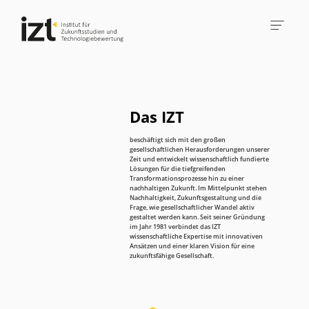
Das IZT
beschäftigt sich mit den großen
gesellschaftlichen Herausforderungen unserer
Zeit und entwickelt wissenschaftlich fundierte
Lösungen für die tiefgreifenden
Transformationsprozesse hin zu einer
nachhaltigen Zukunft. Im Mittelpunkt stehen
Nachhaltigkeit, Zukunftsgestaltung und die
Frage, wie gesellschaftlicher Wandel aktiv
gestaltet werden kann. Seit seiner Gründung
im Jahr 1981 verbindet das IZT
wissenschaftliche Expertise mit innovativen
Ansätzen und einer klaren Vision für eine
zukunftsfähige Gesellschaft.