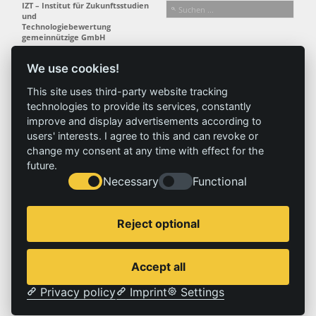
IZT – Institut für Zukunftsstudien
und
Technologiebewertung
gemeinnützige GmbH
Busseallee 1 · 14163 Berlin
Folgen Sie uns:
T +49 (0) 30 80 30 88-0
We use cookies!
info@izt.de
| www.izt.de
This site uses third-party website tracking
technologies to provide its services, constantly
Institut
Forschung
Ergebnisse
Aktuelles
improve and display advertisements according to
Profil
Forschungsfelder
Projekte
News
users' interests. I agree to this and can revoke or
Team
Methoden
Publikationen
Presse
change my consent at any time with effect for the
Gremien
Referenz
future.
Geschichte
Necessary
Functional
Service
Impressum
Reject optional
Standorte
Kontakt
Stellenangebote
Impressum
Accept all
Datenschutzerklärung
Privacy policy
Imprint
Settings
© 2026 | IZT – Institut für Zukunftsstudien und Technologiebewertung gemeinnützige GmbH