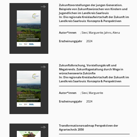
Zukunftsvorstellungen der jungen Generation.
Beispiele von Zukunftswünschen von Kindern und
Jugendlichen im Landkreis Saarlouis
In: Die regionale Kreislaufwirtschaft der Zukunft im
Landkreis Saarlouis: Konzepte & Perspektiven
Autor*innen
;
Sievi, Marguerite
;
Jahns, Alena
Erscheinungsjahr
2024
Zukunftsforschung, Vorstellungskraft und
Megatrends. Zukunftsgestaltung durch Wege in
wünschenswerte Zukünfte
In: Die regionale Kreislaufwirtschaft der Zukunft im
Landkreis Saarlouis: Konzepte & Perspektiven
Autor*innen
;
Sievi, Marguerite
Erscheinungsjahr
2024
Transformationsroadmap Perspektiven der
Agrartechnik 2050