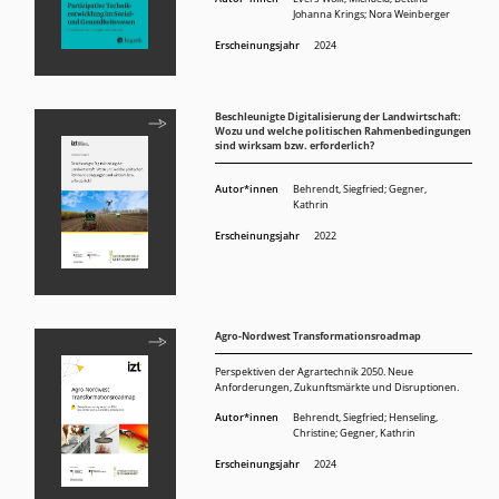
Johanna Krings
;
Nora Weinberger
Erscheinungsjahr
2024
Beschleunigte Digitalisierung der Landwirtschaft:
Wozu und welche politischen Rahmenbedingungen
sind wirksam bzw. erforderlich?
Autor*innen
Behrendt, Siegfried
;
Gegner,
Kathrin
Erscheinungsjahr
2022
Agro-Nordwest Transformationsroadmap
Perspektiven der Agrartechnik 2050. Neue
Anforderungen, Zukunftsmärkte und Disruptionen.
Autor*innen
Behrendt, Siegfried
;
Henseling,
Christine
;
Gegner, Kathrin
Erscheinungsjahr
2024