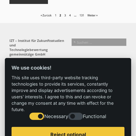
« Zurück
1
2
3
4
…
131
Weiter »
IZT – Institut für Zukunftsstudien
und
Technologiebewertung
gemeinnützige GmbH
Busseallee 1 · 14163 Berlin
Folgen Sie uns:
T +49 (0) 30 80 30 88-0
We use cookies!
info@izt.de
| www.izt.de
This site uses third-party website tracking
technologies to provide its services, constantly
Institut
Forschung
Ergebnisse
Aktuelles
improve and display advertisements according to
Profil
Forschungsfelder
Projekte
News
users' interests. I agree to this and can revoke or
Team
Methoden
Publikationen
Presse
change my consent at any time with effect for the
Gremien
Referenz
future.
Geschichte
Necessary
Functional
Service
Impressum
Reject optional