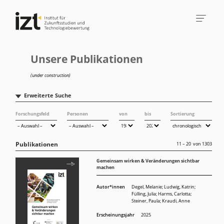
Unsere Publikationen
(under construction)
Erweiterte Suche
Forschungsfeld
Personen
von
bis
Sortierung
Publikationen
11 – 20
von
1303
Gemeinsam wirken & Veränderungen sichtbar
machen
Autor*innen
Degel, Melanie
;
Ludwig, Katrin
;
Fülling, Julia
;
Harms, Carlotta
;
Steiner, Paula
;
Kraudi, Anne
Erscheinungsjahr
2025