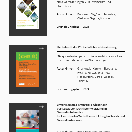
Neue Anforderungen, Zukunftsmärkte und
Disruptionen
Autor*innen
Behrendt, Siegfried
;
Henseling,
Christine
;
Gegner, Kathrin
Erscheinungsjahr
2024
Die Zukunft der Wirtschaftsberichterstattung
Ökosystemleistungen und Biodiversität in staatlichen
und unternehmerischen Bilanzierungen
Autor*innen
Grunewald, Karsten
;
Zieschank,
Roland
;
Förster, Johannes
;
Hansjürgens, Bernd
;
Wildner,
Tobias M.
Erscheinungsjahr
2024
Erwartbare und erfahrbare Wirkungen
partizipativer Technikentwicklung im
Gesundheitsbereich
In: Partizipative Technikentwicklung im Sozial- und
Gesundheitswesen
Autor*innen
Evers-Wölk, Michaela
;
Bettina-