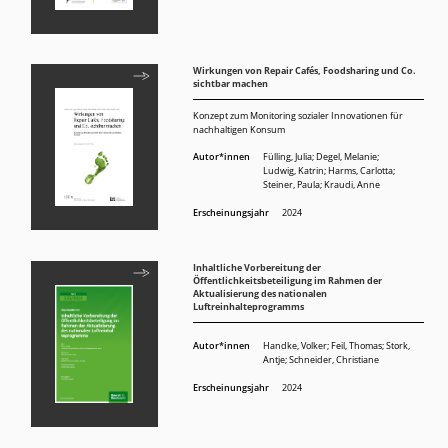
Wirkungen von Repair Cafés, Foodsharing und Co.
sichtbar machen
Konzept zum Monitoring sozialer Innovationen für
nachhaltigen Konsum
Autor*innen
Fülling, Julia
;
Degel, Melanie
;
Ludwig, Katrin
;
Harms, Carlotta
;
Steiner, Paula
;
Kraudi, Anne
Erscheinungsjahr
2024
Inhaltliche Vorbereitung der
Öffentlichkeitsbeteiligung im Rahmen der
Aktualisierung des nationalen
Luftreinhalteprogramms
Autor*innen
Handke, Volker
;
Feil, Thomas
;
Stork,
Antje
;
Schneider, Christiane
Erscheinungsjahr
2024